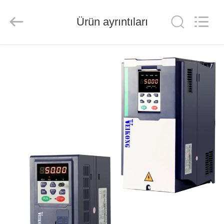
Shenzhen
Veikong
Electric
Co.,
Ürün ayrıntıları
Ltd..
All
Rights
Reserved.
EV
ÜRÜN:%
S
HAKKIMIZDA
FABRIKA
TURU
KALITE