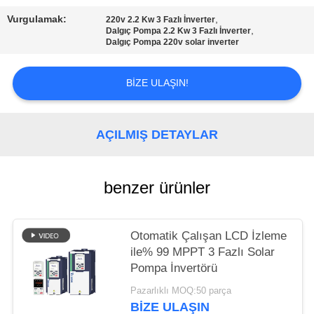
Vurgulamak:
,
220v 2.2 Kw 3 Fazlı İnverter
GIZLILIK
,
Dalgıç Pompa 2.2 Kw 3 Fazlı İnverter
Dalgıç Pompa 220v solar inverter
POLITIKASI
BIZE ULAŞIN!
AÇILMIŞ DETAYLAR
benzer ürünler
Otomatik Çalışan LCD İzleme
ile% 99 MPPT 3 Fazlı Solar
Pompa İnvertörü
Pazarlıklı MOQ:50 parça
BIZE ULAŞIN