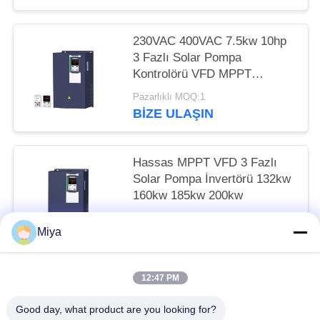
230VAC 400VAC 7.5kw 10hp
3 Fazlı Solar Pompa
Kontrolörü VFD MPPT
Kontrolü
Pazarlıklı MOQ:1
BIZE ULAŞIN
Hassas MPPT VFD 3 Fazlı
Solar Pompa İnvertörü 132kw
160kw 185kw 200kw
Pazarlıklı MOQ:1
Miya
BIZE ULAŞIN
12:47 PM
Popüler Kategoriler
Tüm
Good day, what product are you looking for?