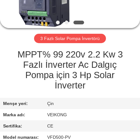
KONTROL
BIZIMLE
ILETIŞIME
3 Fazlı Solar Pompa İnvertörü
GEÇIN
MPPT% 99 220v 2.2 Kw 3
HABERLER
Fazlı İnverter Ac Dalgıç
Pompa için 3 Hp Solar
BIR
İnverter
TEKLIF
ISTEĞI
Menşe yeri:
Çin
Marka adı:
VEIKONG
SITE
Sertifika:
CE
HARITASI
Model numarası:
VFD500-PV