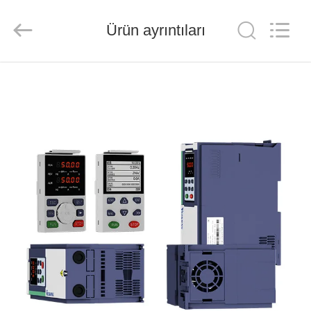
Shenzhen
Veikong
Electric
Co.,
Ürün ayrıntıları
Ltd..
All
Rights
Reserved.
EV
ÜRÜN:%
S
HAKKIMIZDA
FABRIKA
TURU
KALITE