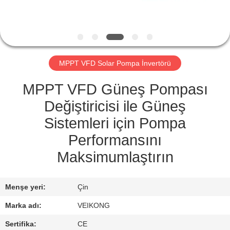
KONTROL
BIZIMLE
ILETIŞIME
MPPT VFD Solar Pompa İnvertörü
GEÇIN
MPPT VFD Güneş Pompası
HABERLER
Değiştiricisi ile Güneş
Sistemleri için Pompa
BIR
Performansını
TEKLIF
Maksimumlaştırın
ISTEĞI
Menşe yeri:
Çin
SITE
Marka adı:
VEIKONG
HARITASI
Sertifika:
CE