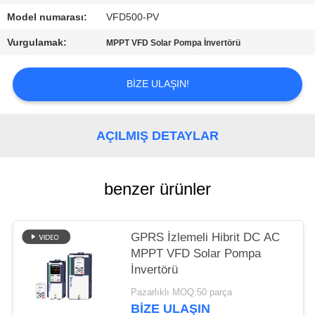
Model numarası:
VFD500-PV
GIZLILIK
Vurgulamak:
MPPT VFD Solar Pompa İnvertörü
POLITIKASI
BIZE ULAŞIN!
AÇILMIŞ DETAYLAR
benzer ürünler
GPRS İzlemeli Hibrit DC AC
MPPT VFD Solar Pompa
İnvertörü
Pazarlıklı MOQ:50 parça
BIZE ULAŞIN