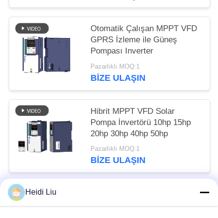
Otomatik Çalışan MPPT VFD
GPRS İzleme ile Güneş
Pompası Inverter
Pazarlıklı MOQ:1
BIZE ULAŞIN
Hibrit MPPT VFD Solar
Pompa İnvertörü 10hp 15hp
20hp 30hp 40hp 50hp
Pazarlıklı MOQ:1
BIZE ULAŞIN
Heidi Liu
Popüler Kategoriler
Tüm