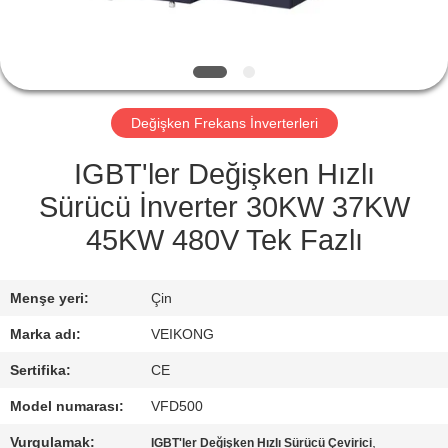
KONTROL
BIZIMLE
ILETIŞIME
Değişken Frekans İnverterleri
GEÇIN
IGBT'ler Değişken Hızlı
HABERLER
Sürücü İnverter 30KW 37KW
45KW 480V Tek Fazlı
BIR
TEKLIF
Menşe yeri:
Çin
ISTEĞI
Marka adı:
VEIKONG
Sertifika:
CE
SITE
Model numarası:
VFD500
HARITASI
Vurgulamak:
,
IGBT'ler Değişken Hızlı Sürücü Çevirici