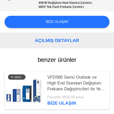
,
45KW Değişken Hızlı Sürücü Çevirici
480V Tek Fazlı Frekans Çevirici
GIZLILIK
POLITIKASI
BIZE ULAŞIN!
AÇILMIŞ DETAYLAR
benzer ürünler
VFD580 Serisi Outlook ve
High End Standart Değişken
Frekans Değiştiricileri ile Yeni
Model
Pazarlıklı MOQ:50 parça
BIZE ULAŞIN