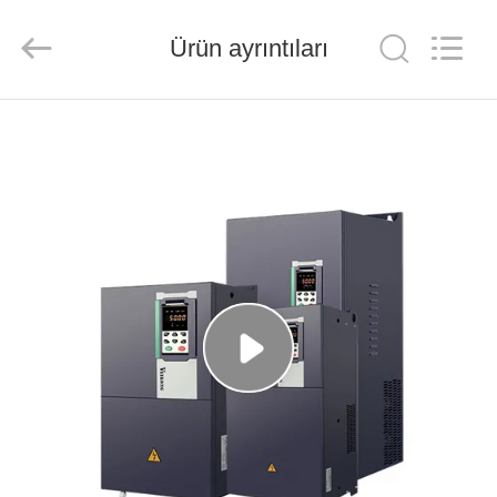
Shenzhen
Veikong
Electric
Co.,
Ürün ayrıntıları
Ltd..
All
Rights
Reserved.
EV
ÜRÜN:%
S
HAKKIMIZDA
FABRIKA
TURU
KALITE