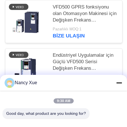
VFD500 GPRS fonksiyonu
olan Otomasyon Makinesi için
Değişken Frekans
Değiştiricileri
Pazarlıklı MOQ:1
BIZE ULAŞIN
Endüstriyel Uygulamalar için
Güçlü VFD500 Serisi
Değişken Frekans
Değiştiricileri
Pazarlıklı MOQ:1
Nancy Xue
BIZE ULAŞIN
9:30 AM
Popüler Kategoriler
Tüm
Good day, what product are you looking for?
Güneş Pompa Invertörü
3 Fazlı Solar Pompa İnvertörü